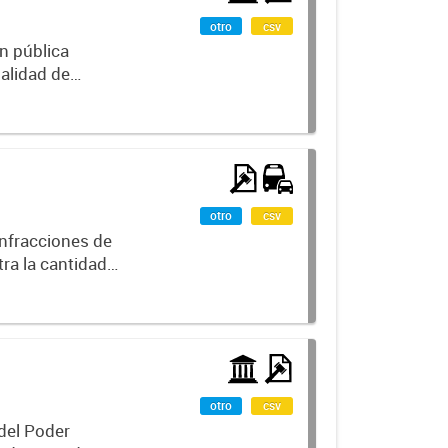
otro
csv
ón pública
alidad de
enanza N°
otro
csv
infracciones de
ra la cantidad
ositiva,
otro
csv
 del Poder