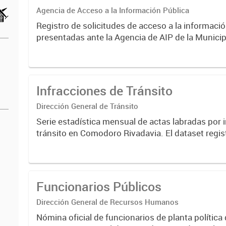
Agencia de Acceso a la Información Pública
Registro de solicitudes de acceso a la informaci
presentadas ante la Agencia de AIP de la Municip
Comodoro Rivadavia, en cumplimiento de la Ord
4388/93 y normativa...
Infracciones de Tránsito
Dirección General de Tránsito
Serie estadística mensual de actas labradas por 
tránsito en Comodoro Rivadavia. El dataset regist
de infracciones según tipo de falta: alcoholemia p
exceso...
Funcionarios Públicos
Dirección General de Recursos Humanos
Nómina oficial de funcionarios de planta política