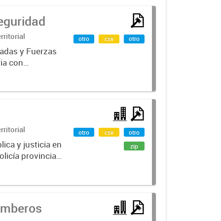
eguridad
ritorial
otro
csv
otro
madas y Fuerzas
ia con
ación de
ritorial
otro
csv
otro
lica y justicia en
zip
icía provincial,
 de seguridad...
omberos