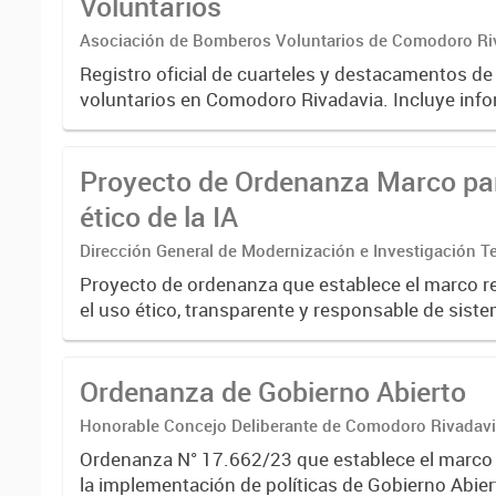
Voluntarios
Asociación de Bomberos Voluntarios de Comodoro Ri
Registro oficial de cuarteles y destacamentos 
voluntarios en Comodoro Rivadavia. Incluye inf
contacto, ubicación geográfica por barrio y datos
para facilitar...
Proyecto de Ordenanza Marco par
ético de la IA
Dirección General de Modernización e Investigación Ter
Proyecto de ordenanza que establece el marco re
el uso ético, transparente y responsable de sist
Inteligencia Artificial en la administración públic
Define principios...
Ordenanza de Gobierno Abierto
Honorable Concejo Deliberante de Comodoro Rivadav
Ordenanza N° 17.662/23 que establece el marco
la implementación de políticas de Gobierno Abier