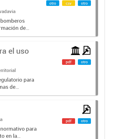
otro
csv
otro
vadavia
de bomberos
ormación de
 institucionales
a el uso
pdf
otro
ritorial
gulatorio para
emas de
a municipal.
ia
pdf
otro
 normativo para
to en la