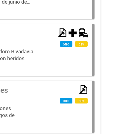
 de junio de
 Secretarios,
otro
csv
odoro Rivadavia
con heridos
undamentales
les
otro
csv
iones
rgos de
ontiene