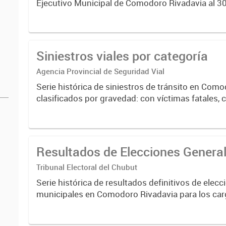
Ejecutivo Municipal de Comodoro Rivadavia al 30
cada año, que incluye Intendente, Viceintendente,
Subsecretarios...
Siniestros viales por categoría
Agencia Provincial de Seguridad Vial
Serie histórica de siniestros de tránsito en Com
clasificados por gravedad: con víctimas fatales, 
leves y graves, y sin víctimas. Datos oficiales f
para...
Resultados de Elecciones Genera
Tribunal Electoral del Chubut
Serie histórica de resultados definitivos de elecc
municipales en Comodoro Rivadavia para los ca
Intendente, Concejales y Tribunal de Cuentas. C
información detallada de listas,...