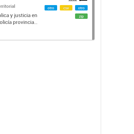
ritorial
otro
csv
otro
lica y justicia en
zip
icía provincial,
 de seguridad...