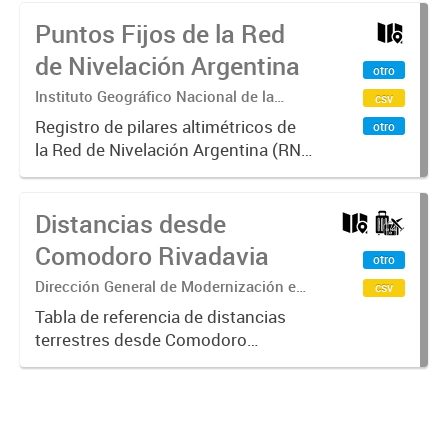
correspondientes al Censo Nacional
Puntos Fijos de la Red
2022 en Comodoro Rivadavia.
Unidades operativas que
de Nivelación Argentina
otro
subdividen...
Instituto Geográfico Nacional de la
csv
República Argentina
Registro de pilares altimétricos de
otro
la Red de Nivelación Argentina (RN-
Ar) del Instituto Geográfico
Nacional ubicados en el ejido de
Distancias desde
Comodoro Rivadavia y sus
cercanías. Estos puntos
Comodoro Rivadavia
otro
materializan...
Dirección General de Modernización e
csv
Investigación Territorial
Tabla de referencia de distancias
terrestres desde Comodoro
Rivadavia hacia todas las capitales
provinciales de Argentina
expresadas en kilómetros.
Información útil para planificación