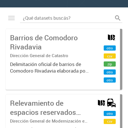
Barrios de Comodoro
Rivadavia
otro
Dirección General de Catastro
csv
Delimitación oficial de barrios de
zip
Comodoro Rivadavia elaborada por
otro
la Dirección General de
otro
Modernización e Investigación
Territorial con base en ordenanzas
municipales vigentes y datos
Relevamiento de
técnicos...
espacios reservados
otro
para estacionamiento
Dirección General de Modernización e
csv
Investigación Territorial