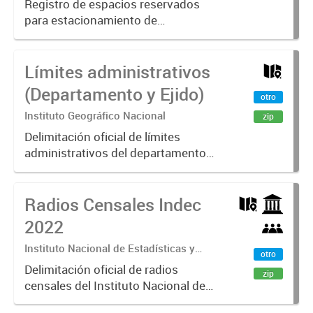
de motos
Registro de espacios reservados
para estacionamiento de
motocicletas en Comodoro
Rivadavia, producto del
Límites administrativos
relevamiento oficial realizado por la
Dirección de Investigación
(Departamento y Ejido)
otro
Territorial en 2026....
Instituto Geográfico Nacional
zip
Delimitación oficial de límites
administrativos del departamento
Escalante y ejidos municipales de
Comodoro Rivadavia y Rada Tilly
Radios Censales Indec
basada en información del Instituto
Geográfico Nacional (IGN)...
2022
Instituto Nacional de Estadísticas y
otro
Censos de la República Argentina
Delimitación oficial de radios
zip
censales del Instituto Nacional de
Estadística y Censos (INDEC)