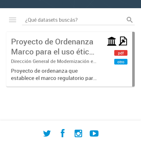
Proyecto de Ordenanza
Marco para el uso ético
pdf
de la IA
Dirección General de Modernización e
otro
Investigación Territorial
Proyecto de ordenanza que
establece el marco regulatorio para
el uso ético, transparente y
responsable de sistemas de
Inteligencia Artificial en la
administración pública municipal.
Define principios...