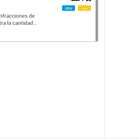
otro
csv
infracciones de
ra la cantidad
ositiva,