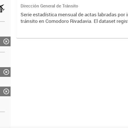
Dirección General de Tránsito
Serie estadística mensual de actas labradas por 
tránsito en Comodoro Rivadavia. El dataset regist
de infracciones según tipo de falta: alcoholemia p
exceso...