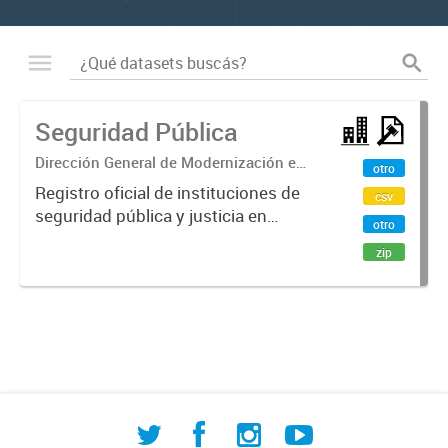
Seguridad Pública
Dirección General de Modernización e
otro
Investigación Territorial
Registro oficial de instituciones de
csv
seguridad pública y justicia en
otro
Comodoro Rivadavia. Incluye
zip
fuerzas armadas, policía provincial,
destacamentos de bomberos
voluntarios, fuerzas de seguridad...