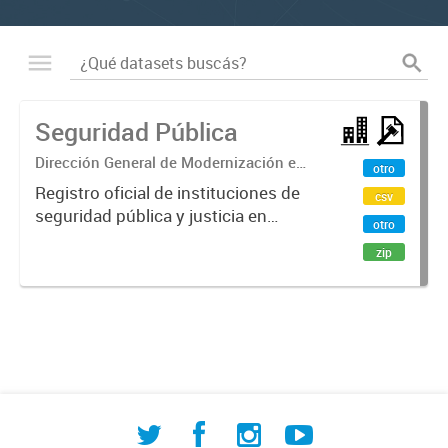
Seguridad Pública
Dirección General de Modernización e
otro
Investigación Territorial
Registro oficial de instituciones de
csv
seguridad pública y justicia en
otro
Comodoro Rivadavia. Incluye
zip
fuerzas armadas, policía provincial,
destacamentos de bomberos
voluntarios, fuerzas de seguridad...