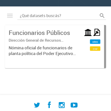
Funcionarios Públicos
Dirección General de Recursos
otro
Humanos
Nómina oficial de funcionarios de
csv
planta política del Poder Ejecutivo
Municipal de Comodoro Rivadavia
al 30 de junio de cada año, que
incluye Intendente, Viceintendente,
Secretarios, Subsecretarios...