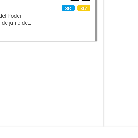
otro
csv
 del Poder
 de junio de
 Secretarios,