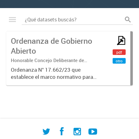
Ordenanza de Gobierno
Abierto
pdf
Honorable Concejo Deliberante de
otro
Comodoro Rivadavia
Ordenanza N° 17.662/23 que
establece el marco normativo para
la implementación de políticas de
Gobierno Abierto en la
Municipalidad de Comodoro
Rivadavia. Regula los principios de
transparencia,...