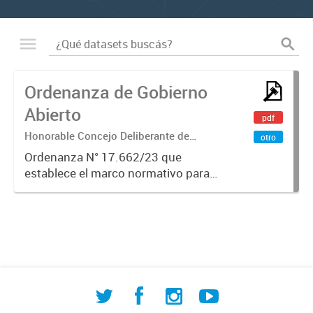
Ordenanza de Gobierno
Abierto
pdf
Honorable Concejo Deliberante de
otro
Comodoro Rivadavia
Ordenanza N° 17.662/23 que
establece el marco normativo para
la implementación de políticas de
Gobierno Abierto en la
Municipalidad de Comodoro
Rivadavia. Regula los principios de
transparencia,...