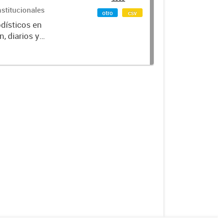
nstitucionales
otro
csv
odísticos en
, diarios y
po de medio,