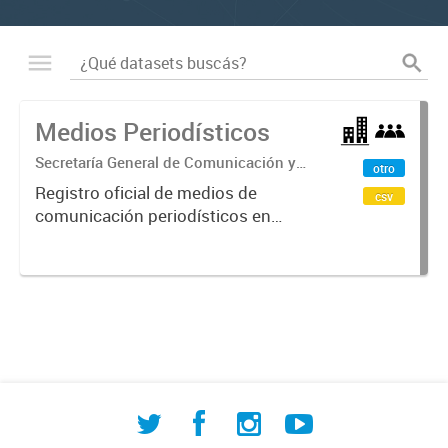
Medios Periodísticos
Secretaría General de Comunicación y
otro
de Relaciones Institucionales
Registro oficial de medios de
csv
comunicación periodísticos en
Comodoro Rivadavia que incluye
radios, televisión, diarios y portales
digitales. Contiene información
sobre tipo de medio, licencias,...