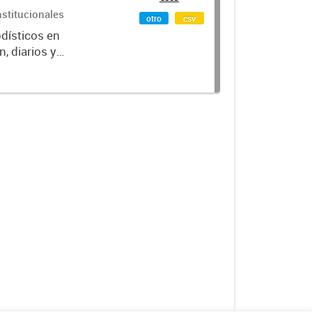
nstitucionales
otro
csv
odísticos en
, diarios y
po de medio,