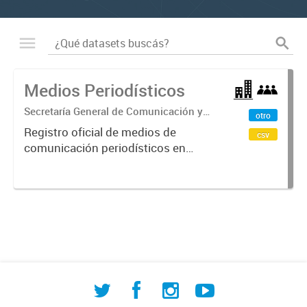
Medios Periodísticos
Secretaría General de Comunicación y
otro
de Relaciones Institucionales
Registro oficial de medios de
csv
comunicación periodísticos en
Comodoro Rivadavia que incluye
radios, televisión, diarios y portales
digitales. Contiene información
sobre tipo de medio, licencias,...