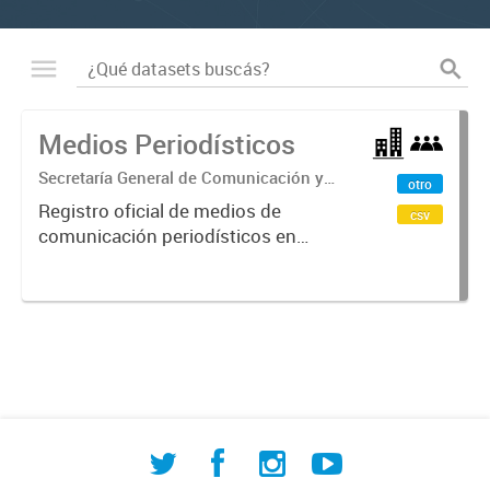
Medios Periodísticos
Secretaría General de Comunicación y
otro
de Relaciones Institucionales
Registro oficial de medios de
csv
comunicación periodísticos en
Comodoro Rivadavia que incluye
radios, televisión, diarios y portales
digitales. Contiene información
sobre tipo de medio, licencias,...