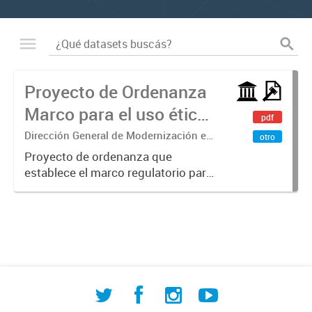
Proyecto de Ordenanza
Marco para el uso ético
pdf
de la IA
Dirección General de Modernización e
otro
Investigación Territorial
Proyecto de ordenanza que
establece el marco regulatorio para
el uso ético, transparente y
responsable de sistemas de
Inteligencia Artificial en la
administración pública municipal.
Define principios...