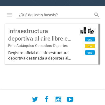
Infraestructura
deportiva al aire libre en
otro
Comodoro Rivadavia
Ente Autárquico Comodoro Deportes
csv
Registro oficial de infraestructura
otro
deportiva destinada a deportes al
aire libre en Comodoro Rivadavia
elaborado por la Dirección de
Investigación Territorial. Incluye
instalaciones de atletismo,...