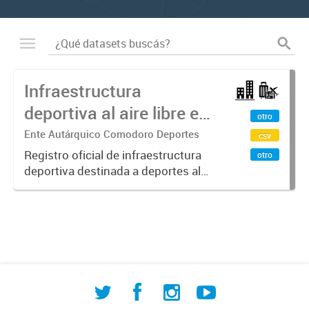
Infraestructura
deportiva al aire libre en
otro
Comodoro Rivadavia
Ente Autárquico Comodoro Deportes
csv
Registro oficial de infraestructura
otro
deportiva destinada a deportes al
aire libre en Comodoro Rivadavia
elaborado por la Dirección de
Investigación Territorial. Incluye
instalaciones de atletismo,...