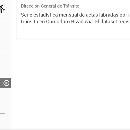
Dirección General de Tránsito
Serie estadística mensual de actas labradas por 
tránsito en Comodoro Rivadavia. El dataset regist
de infracciones según tipo de falta: alcoholemia p
exceso...