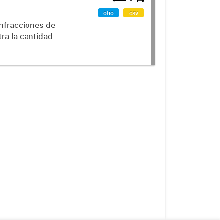
otro
csv
infracciones de
ra la cantidad
ositiva,