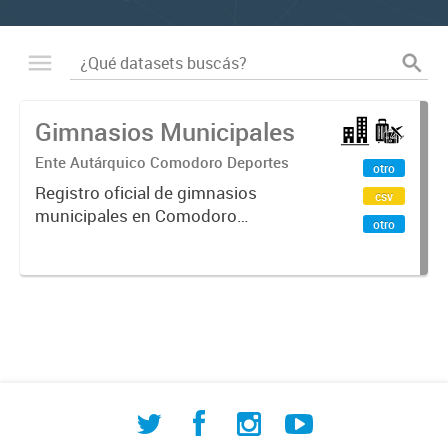
Gimnasios Municipales
Ente Autárquico Comodoro Deportes
otro
Registro oficial de gimnasios
csv
municipales en Comodoro
otro
Rivadavia que incluye información
sobre ubicación geográfica, barrio,
datos de contacto y fecha de
inauguración. Facilita el acceso
ciudadano...