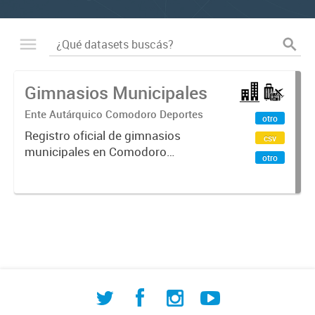
Gimnasios Municipales
Ente Autárquico Comodoro Deportes
otro
Registro oficial de gimnasios
csv
municipales en Comodoro
otro
Rivadavia que incluye información
sobre ubicación geográfica, barrio,
datos de contacto y fecha de
inauguración. Facilita el acceso
ciudadano...