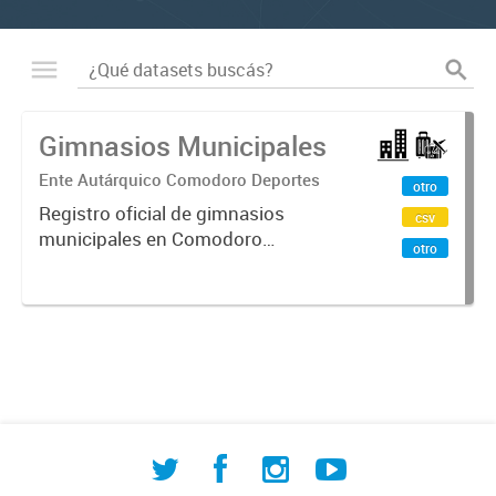
Gimnasios Municipales
Ente Autárquico Comodoro Deportes
otro
Registro oficial de gimnasios
csv
municipales en Comodoro
otro
Rivadavia que incluye información
sobre ubicación geográfica, barrio,
datos de contacto y fecha de
inauguración. Facilita el acceso
ciudadano...