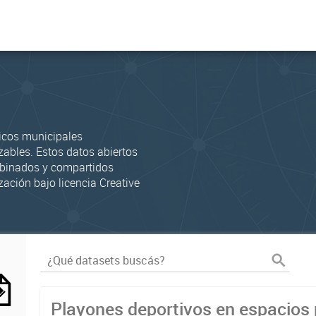
icos municipales
zables. Estos datos abiertos
mbinados y compartidos
zación bajo licencia Creative
Playones deportivos en espacios 