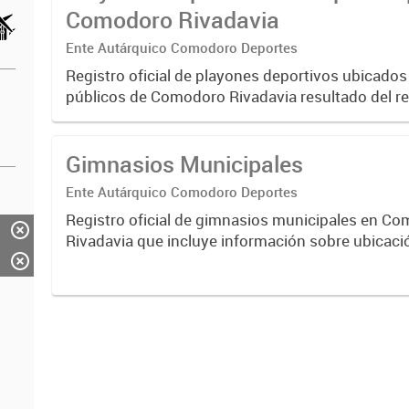
Comodoro Rivadavia
Ente Autárquico Comodoro Deportes
Registro oficial de playones deportivos ubicado
públicos de Comodoro Rivadavia resultado del r
conjunto entre la Dirección de Investigación Territ
Dirección General...
Gimnasios Municipales
Ente Autárquico Comodoro Deportes
Registro oficial de gimnasios municipales en C
Rivadavia que incluye información sobre ubicaci
barrio, datos de contacto y fecha de inauguración.
acceso ciudadano...