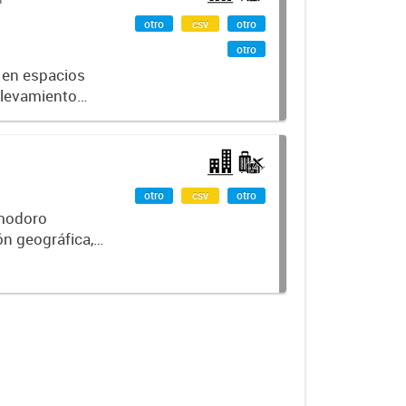
otro
csv
otro
otro
s en espacios
elevamiento
orial, la
otro
csv
otro
omodoro
ón geográfica,
 Facilita el