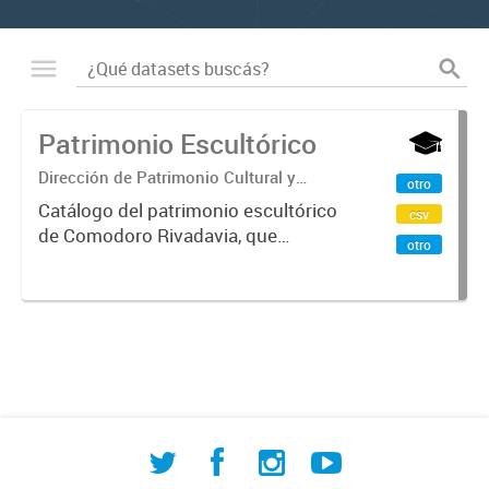
Patrimonio Escultórico
Dirección de Patrimonio Cultural y
otro
Natural. Dirección General de Gestión
Catálogo del patrimonio escultórico
csv
Interinstitucional y Patrimonial
de Comodoro Rivadavia, que
otro
incluye bustos, esculturas, obras de
arte, monolitos y cenotafios
emplazados en el ejido municipal. El
relevamiento inicial fue...