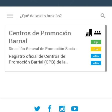
Centros de Promoción
Barrial
zip
Dirección General de Promoción Social
csv
y Comunitaria
Registro oficial de Centros de
otro
Promoción Barrial (CPB) de la
otro
Secretaría de Desarrollo Humano y
Familia que desarrollan políticas
sociales territoriales para afianzar
identidad, participación...