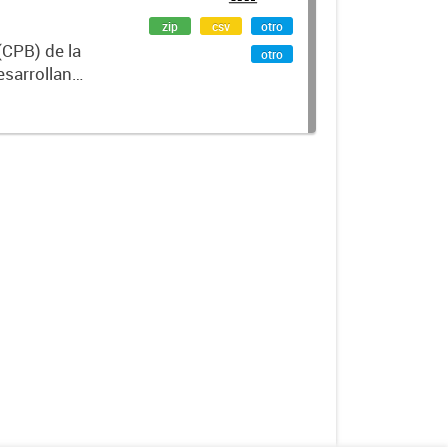
zip
csv
otro
(CPB) de la
otro
esarrollan
idad,