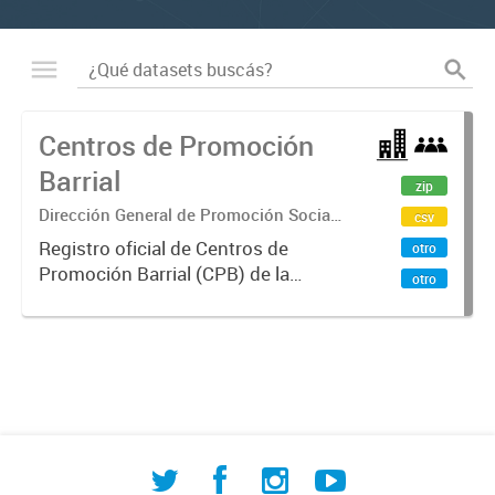
Centros de Promoción
Barrial
zip
Dirección General de Promoción Social
csv
y Comunitaria
Registro oficial de Centros de
otro
Promoción Barrial (CPB) de la
otro
Secretaría de Desarrollo Humano y
Familia que desarrollan políticas
sociales territoriales para afianzar
identidad, participación...