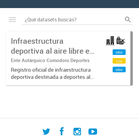
Infraestructura
deportiva al aire libre en
otro
Comodoro Rivadavia
Ente Autárquico Comodoro Deportes
csv
Registro oficial de infraestructura
otro
deportiva destinada a deportes al
aire libre en Comodoro Rivadavia
elaborado por la Dirección de
Investigación Territorial. Incluye
instalaciones de atletismo,...