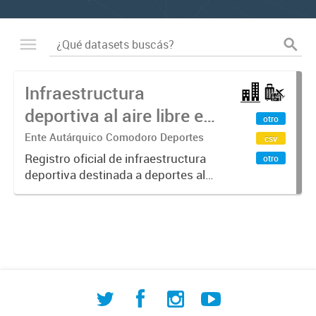
Infraestructura
deportiva al aire libre en
otro
Comodoro Rivadavia
Ente Autárquico Comodoro Deportes
csv
Registro oficial de infraestructura
otro
deportiva destinada a deportes al
aire libre en Comodoro Rivadavia
elaborado por la Dirección de
Investigación Territorial. Incluye
instalaciones de atletismo,...