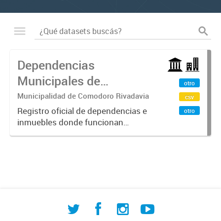
Dependencias
Municipales de
otro
Comodoro Rivadavia
Municipalidad de Comodoro Rivadavia
csv
Registro oficial de dependencias e
otro
inmuebles donde funcionan
oficinas municipales, incluyendo
tanto propiedades municipales
como alquiladas. Contiene
información detallada de ubicación,
coordenadas...