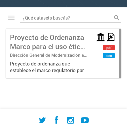
Proyecto de Ordenanza
Marco para el uso ético
pdf
de la IA
Dirección General de Modernización e
otro
Investigación Territorial
Proyecto de ordenanza que
establece el marco regulatorio para
el uso ético, transparente y
responsable de sistemas de
Inteligencia Artificial en la
administración pública municipal.
Define principios...