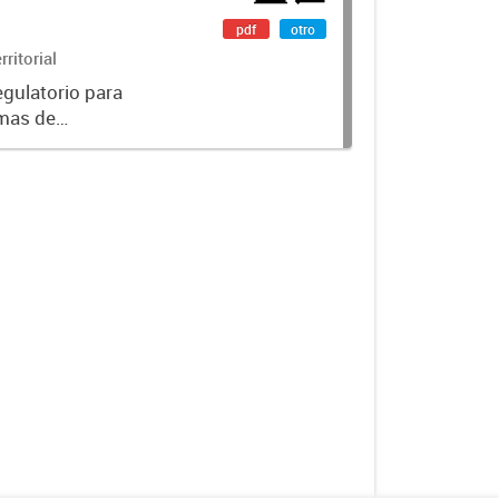
pdf
otro
ritorial
gulatorio para
emas de
a municipal.