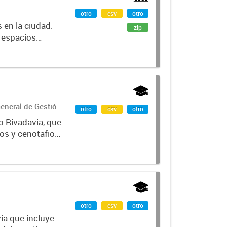
otro
csv
otro
s en la ciudad.
zip
, espacios
 y librerías.
General de Gestión
otro
csv
otro
o Rivadavia, que
tos y cenotafios
inicial fue...
otro
csv
otro
ia que incluye