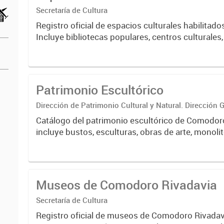
Secretaría de Cultura
Registro oficial de espacios culturales habilitado
Incluye bibliotecas populares, centros culturales
culturales independientes, salas de teatro, museos
El...
Patrimonio Escultórico
Dirección de Patrimonio Cultural y Natural. Dirección 
Interinstitucional y Patrimonial
Catálogo del patrimonio escultórico de Comodor
incluye bustos, esculturas, obras de arte, monoli
emplazados en el ejido municipal. El relevamiento 
Museos de Comodoro Rivadavia
Secretaría de Cultura
Registro oficial de museos de Comodoro Rivadav