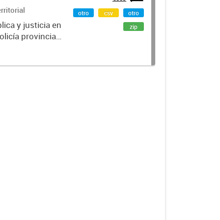
ritorial
otro
csv
otro
lica y justicia en
zip
icía provincial,
 de seguridad...