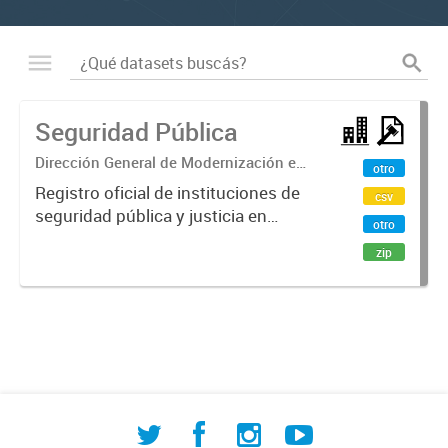
Seguridad Pública
Dirección General de Modernización e
otro
Investigación Territorial
Registro oficial de instituciones de
csv
seguridad pública y justicia en
otro
Comodoro Rivadavia. Incluye
zip
fuerzas armadas, policía provincial,
destacamentos de bomberos
voluntarios, fuerzas de seguridad...