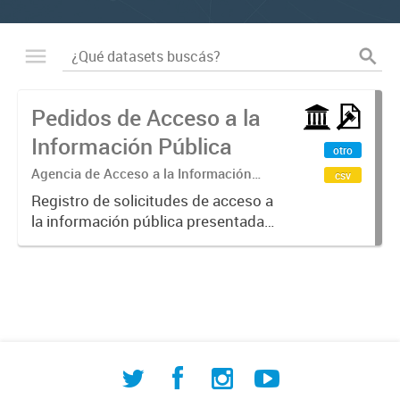
Pedidos de Acceso a la
Información Pública
otro
Agencia de Acceso a la Información
csv
Pública
Registro de solicitudes de acceso a
la información pública presentadas
ante la Agencia de AIP de la
Municipalidad de Comodoro
Rivadavia, en cumplimiento de la
Ordenanza N° 4388/93 y
normativa...