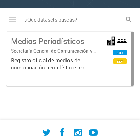
Medios Periodísticos
Secretaría General de Comunicación y
otro
de Relaciones Institucionales
Registro oficial de medios de
csv
comunicación periodísticos en
Comodoro Rivadavia que incluye
radios, televisión, diarios y portales
digitales. Contiene información
sobre tipo de medio, licencias,...