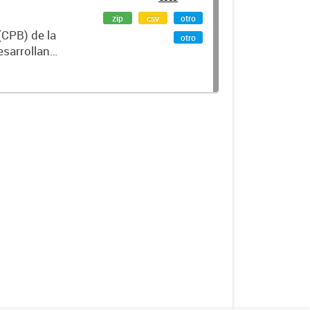
zip
csv
otro
(CPB) de la
otro
esarrollan
idad,