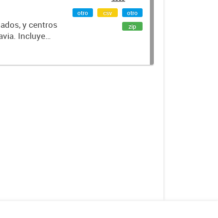
otro
csv
otro
nados, y centros
zip
via. Incluye
ación geográfica