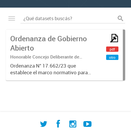
Ordenanza de Gobierno
Abierto
pdf
Honorable Concejo Deliberante de
otro
Comodoro Rivadavia
Ordenanza N° 17.662/23 que
establece el marco normativo para
la implementación de políticas de
Gobierno Abierto en la
Municipalidad de Comodoro
Rivadavia. Regula los principios de
transparencia,...