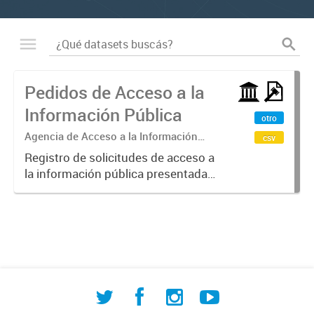
Pedidos de Acceso a la
Información Pública
otro
Agencia de Acceso a la Información
csv
Pública
Registro de solicitudes de acceso a
la información pública presentadas
ante la Agencia de AIP de la
Municipalidad de Comodoro
Rivadavia, en cumplimiento de la
Ordenanza N° 4388/93 y
normativa...