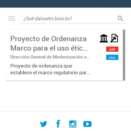
Proyecto de Ordenanza
Marco para el uso ético
pdf
de la IA
Dirección General de Modernización e
otro
Investigación Territorial
Proyecto de ordenanza que
establece el marco regulatorio para
el uso ético, transparente y
responsable de sistemas de
Inteligencia Artificial en la
administración pública municipal.
Define principios...