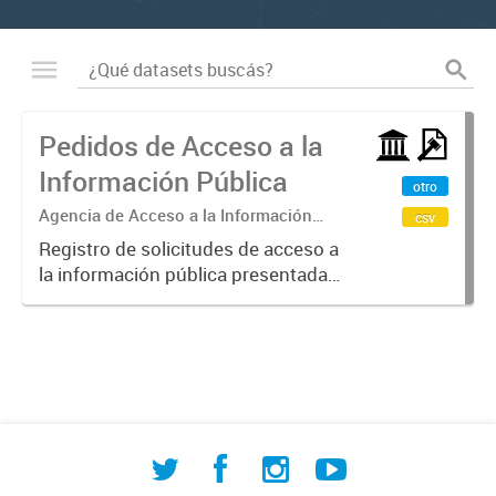
Pedidos de Acceso a la
Información Pública
otro
Agencia de Acceso a la Información
csv
Pública
Registro de solicitudes de acceso a
la información pública presentadas
ante la Agencia de AIP de la
Municipalidad de Comodoro
Rivadavia, en cumplimiento de la
Ordenanza N° 4388/93 y
normativa...