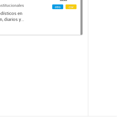
nstitucionales
otro
csv
odísticos en
, diarios y
po de medio,