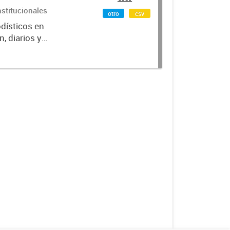
nstitucionales
otro
csv
odísticos en
, diarios y
po de medio,