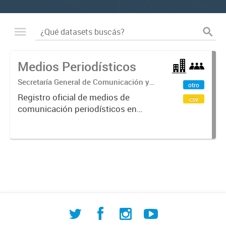
Medios Periodísticos
Secretaría General de Comunicación y
otro
de Relaciones Institucionales
Registro oficial de medios de
csv
comunicación periodísticos en
Comodoro Rivadavia que incluye
radios, televisión, diarios y portales
digitales. Contiene información
sobre tipo de medio, licencias,...