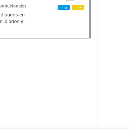
nstitucionales
otro
csv
odísticos en
, diarios y
po de medio,