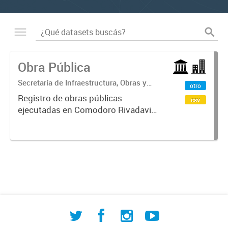
Obra Pública
Secretaría de Infraestructura, Obras y
otro
Servicios Públicos
Registro de obras públicas
csv
ejecutadas en Comodoro Rivadavia,
con información sobre procesos de
contratación, empresas
adjudicatarias y montos
involucrados. Incluye datos de
licitaciones públicas,...