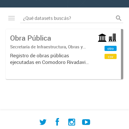
Obra Pública
Secretaría de Infraestructura, Obras y
otro
Servicios Públicos
Registro de obras públicas
csv
ejecutadas en Comodoro Rivadavia,
con información sobre procesos de
contratación, empresas
adjudicatarias y montos
involucrados. Incluye datos de
licitaciones públicas,...